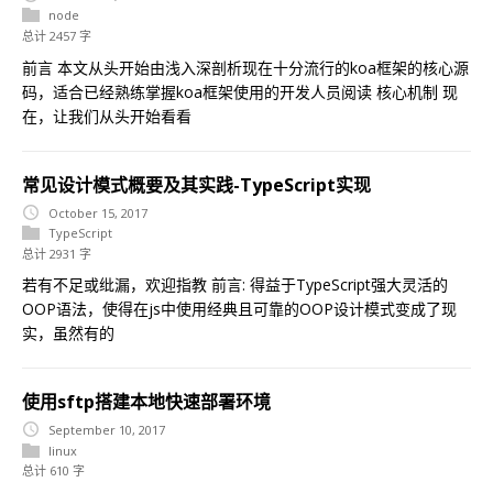
node
总计 2457 字
前言 本文从头开始由浅入深剖析现在十分流行的koa框架的核心源
码，适合已经熟练掌握koa框架使用的开发人员阅读 核心机制 现
在，让我们从头开始看看
常见设计模式概要及其实践-TypeScript实现
October 15, 2017
TypeScript
总计 2931 字
若有不足或纰漏，欢迎指教 前言: 得益于TypeScript强大灵活的
OOP语法，使得在js中使用经典且可靠的OOP设计模式变成了现
实，虽然有的
使用sftp搭建本地快速部署环境
September 10, 2017
linux
总计 610 字