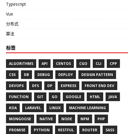
Typescript
Vue
分布式
算法
标签
ALGORITHMS
API
CENTOS
CGO
CLI
CPP
CSS
DB
DEBUG
DEPLOY
DESIGN PATTERN
DEVOPS
DFS
DP
EXPRESS
FRONT END DEV
FUNCTION
GIT
GO
GOOGLE
HTML
JAVA
KOA
LARAVEL
LINUX
MACHINE LEARNING
MONGOOSE
NATIVE
NODE
NPM
PHP
PROMISE
PYTHON
RESTFUL
ROUTER
SASS