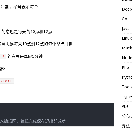
，星期，星号表示每个
Deep 
Go
Java
的意思是每天的10点和12点
Linux
意思是每天10点到12点的每个整点时刻
Machi
的意思是每隔5分钟
 *
Nod
Php
路径
Pyth
estart
Tool
Types
Vue
分布
件，进入编辑区，编辑完成保存退出即成功
算法