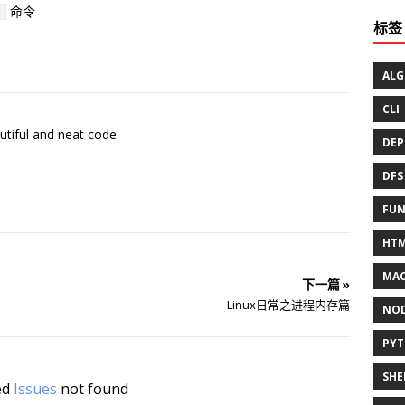
命令
t
标签
ALG
CLI
utiful and neat code.
DEP
DFS
FUN
HT
MAC
下一篇 »
Linux日常之进程内存篇
NO
PY
SHE
ed
Issues
not found