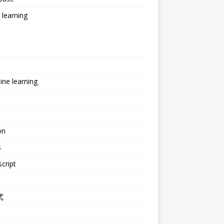
learning
ne learning
e
on
s
cript
式