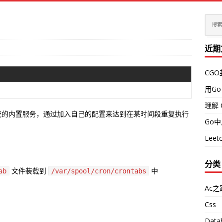
近期
CG
用Go
理解 
务，是系统的内置服务，通过加入自己的配置来达到在某时间段重复执行
Go
Leetc
分类
文件装载到
中
ab
/var/spool/cron/crontabs
Ac之
Css
Data