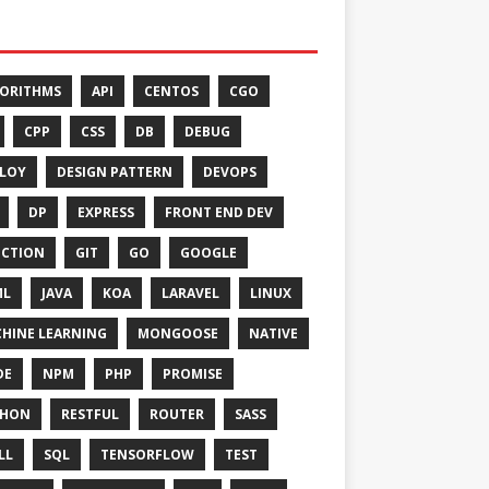
ORITHMS
API
CENTOS
CGO
CPP
CSS
DB
DEBUG
LOY
DESIGN PATTERN
DEVOPS
DP
EXPRESS
FRONT END DEV
CTION
GIT
GO
GOOGLE
ML
JAVA
KOA
LARAVEL
LINUX
HINE LEARNING
MONGOOSE
NATIVE
DE
NPM
PHP
PROMISE
THON
RESTFUL
ROUTER
SASS
LL
SQL
TENSORFLOW
TEST