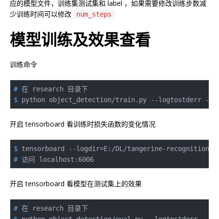
应的模型文件，训练集测试集和 label ，如果需要修改训练步数减
少训练时间可以修改
num_steps
模型训练及效果查看
训练命令
#
 在 research 目录下
$
 python object_detection/train.py --logtostderr --p
开启 tensorboard 看训练时损失函数的变化情况
$
 tensorboard --logdir=E:/DL/tangerine-recognition/t
#
 访问 localhost:6006
开启 tensorboard 看模型在测试集上的效果
#
 在 research 目录下
$
 python object_detection/eval.py --logtostderr --pi