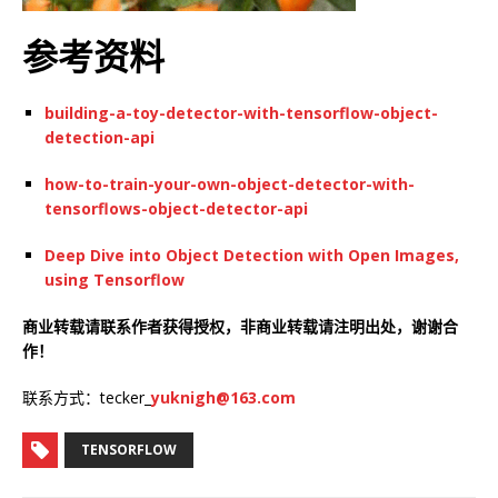
参考资料
building-a-toy-detector-with-tensorflow-object-
detection-api
how-to-train-your-own-object-detector-with-
tensorflows-object-detector-api
Deep Dive into Object Detection with Open Images,
using Tensorflow
商业转载请联系作者获得授权，非商业转载请注明出处，谢谢合
作！
联系方式：tecker_
yuknigh@163.com
TENSORFLOW