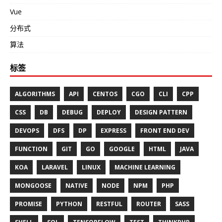
Vue
分布式
算法
标签
ALGORITHMS
API
CENTOS
CGO
CLI
CPP
CSS
DB
DEBUG
DEPLOY
DESIGN PATTERN
DEVOPS
DFS
DP
EXPRESS
FRONT END DEV
FUNCTION
GIT
GO
GOOGLE
HTML
JAVA
KOA
LARAVEL
LINUX
MACHINE LEARNING
MONGOOSE
NATIVE
NODE
NPM
PHP
PROMISE
PYTHON
RESTFUL
ROUTER
SASS