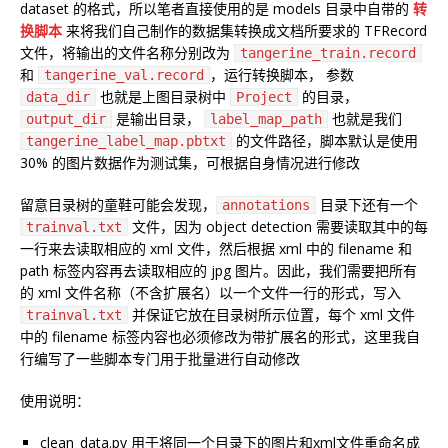
dataset 的格式，所以笔者直接使用的是 models 目录中自带的
转
换脚本
来将我们自己制作的数据集转换成文档所要求的 TFRecord
文件，将输出的文件名称分别改为
tangerine_train.record
和
，运行转换脚本， 参数
tangerine_val.record
也就是上图目录树中
的目录，
data_dir
Project
是输出目录，
也就是我们
output_dir
label_map_path
的文件路径，脚本默认是使用
tangerine_label_map.pbtxt
30% 的图片数据作为测试集，可根据自身情况进行修改
留意目录树的童鞋可能会发现，
目录下还有一个
annotations
文件，因为 object detection 需要读取其中的每
trainval.txt
一行来去读取相应的 xml 文件，然后根据 xml 中的 filename 和
path 标签内容再去读取相应的 jpg 图片。因此，我们需要把所有
的 xml 文件名称（不含扩展名）以一个文件一行的形式，写入
并保证它放在目录树所示位置，每个 xml 文件
trainval.txt
中的 filename 标签内容也必须修改为带扩展名的形式，这里我自
行编写了一些脚本专门用于批量进行自动修改
使用说明：
clean_data.py 用于将同一个目录下的图片和xml文件重命名成