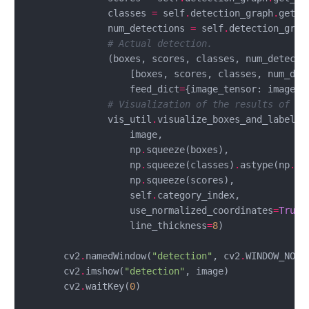
                classes 
=
 self
.
detection_graph
.
get_t
                num_detections 
=
 self
.
detection_grap
# Actual detection.
                (boxes, scores, classes, num_detecti
                    feed_dict
=
# Visualization of the results of a 
                vis_util
.
                    np
.
                    np
.
squeeze(classes)
.
astype(np
.
                    np
.
                    self
.
                    use_normalized_coordinates
=
True
                    line_thickness
=
8
        cv2
.
namedWindow(
"detection"
, cv2
.
        cv2
.
imshow(
"detection"
        cv2
.
waitKey(
0