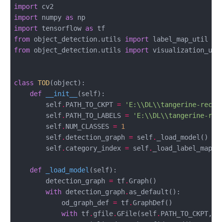
import
import
 numpy 
as
import
 tensorflow 
as
from
 object_detection.utils 
import
from
 object_detection.utils 
import
 visualization_uti
class
TOD
(object)
:
def
__init__
(self)
:
        self
.
PATH_TO_CKPT 
=
'E:
\\
DL
\\
tangerine-recog
        self
.
PATH_TO_LABELS 
=
'E:
\\
DL
\\
tangerine-rec
        self
.
NUM_CLASSES 
=
1
        self
.
detection_graph 
=
 self
.
        self
.
category_index 
=
 self
.
def
_load_model
(self)
:
        detection_graph 
=
 tf
.
with
 detection_graph
.
            od_graph_def 
=
 tf
.
with
 tf
.
gfile
.
GFile(self
.
PATH_TO_CKPT, 
'