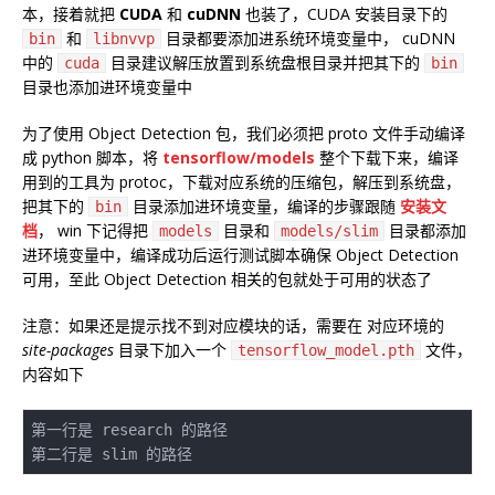
本，接着就把
CUDA
和
cuDNN
也装了，CUDA 安装目录下的
和
目录都要添加进系统环境变量中， cuDNN
bin
libnvvp
中的
目录建议解压放置到系统盘根目录并把其下的
cuda
bin
目录也添加进环境变量中
为了使用 Object Detection 包，我们必须把 proto 文件手动编译
成 python 脚本，将
tensorflow/models
整个下载下来，编译
用到的工具为 protoc，下载对应系统的压缩包，解压到系统盘，
把其下的
目录添加进环境变量，编译的步骤跟随
安装文
bin
档
， win 下记得把
目录和
目录都添加
models
models/slim
进环境变量中，编译成功后运行测试脚本确保 Object Detection
可用，至此 Object Detection 相关的包就处于可用的状态了
注意：如果还是提示找不到对应模块的话，需要在 对应环境的
site-packages
目录下加入一个
文件，
tensorflow_model.pth
内容如下
第一行是 research 的路径
