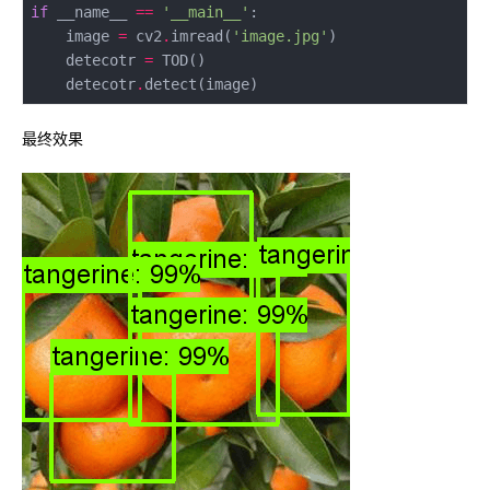
if
 __name__ 
==
'__main__'
    image 
=
 cv2
.
imread(
'image.jpg'
    detecotr 
=
    detecotr
.
最终效果