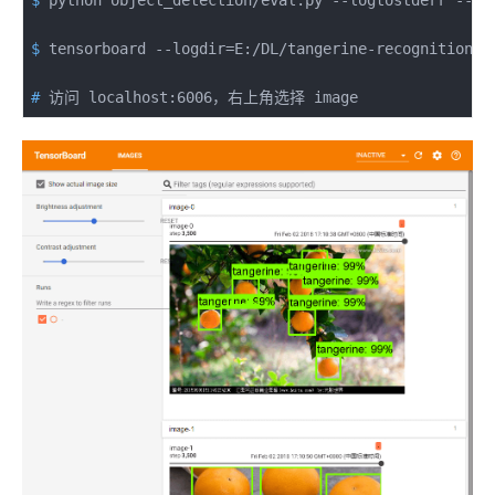
$
 tensorboard --logdir=E:/DL/tangerine-recognition/
e
#
 访问 localhost:6006，右上角选择 image