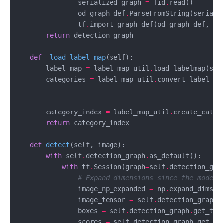
                serialized_graph 
=
 fid
.
                od_graph_def
.
                tf
.
import_graph_def(od_graph_def, na
return
def
_load_label_map
(self)
:
        label_map 
=
 label_map_util
.
load_labelmap(sel
        categories 
=
 label_map_util
.
                                                    
                                                    
        category_index 
=
 label_map_util
.
return
def
detect
(self, image)
:
with
 self
.
detection_graph
.
with
 tf
.
Session(graph
=
self
.
detection_gra
# Expand dimensions since the model 
                image_np_expanded 
=
 np
.
expand_dims(i
                image_tensor 
=
 self
.
detection_graph
.
                boxes 
=
 self
.
detection_graph
.
get_ten
                scores 
=
 self
.
detection_graph
.
get_te