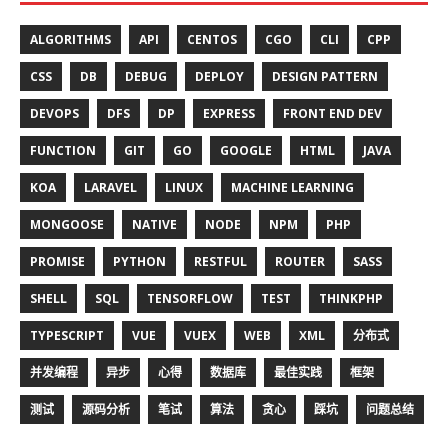
ALGORITHMS
API
CENTOS
CGO
CLI
CPP
CSS
DB
DEBUG
DEPLOY
DESIGN PATTERN
DEVOPS
DFS
DP
EXPRESS
FRONT END DEV
FUNCTION
GIT
GO
GOOGLE
HTML
JAVA
KOA
LARAVEL
LINUX
MACHINE LEARNING
MONGOOSE
NATIVE
NODE
NPM
PHP
PROMISE
PYTHON
RESTFUL
ROUTER
SASS
SHELL
SQL
TENSORFLOW
TEST
THINKPHP
TYPESCRIPT
VUE
VUEX
WEB
XML
分布式
并发编程
异步
心得
数据库
最佳实践
框架
测试
源码分析
笔试
算法
贪心
踩坑
问题总结