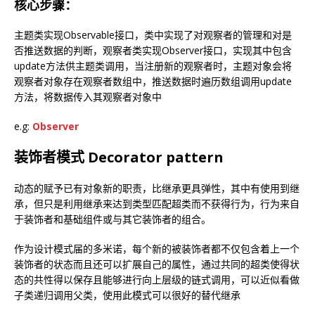
核心步骤：
主题类实现Observable接口，类中实现了对观察者的管理和对是
否推送数据的判断，观察者类实现Observer接口，实现其中包含
update方法供主题类调用，当注册新的观察者时，主题对象会将
观察者对象存在观察者数组中，推送数据时遍历数组调用update
方法，将数据传入其观察者对象中
e.g:
Observer
装饰者模式 Decorator pattern
动态的赋予已有对象新的职责，比继承更具弹性，其中有使用到继
承，但只是利用继承来达到类型匹配超类而不获得行为，行为来自
于装饰者和基础组件或与其它装饰者的组合。
作为设计模式届的多米诺，每个新的被装饰者都不仅包含着上一个
装饰者的状态而且还可以扩展自己的属性，通过共同的超类使得状
态的共性得以保存且能够进行向上层级的链式调用，可以近似看做
子类递归调用父类，使用此模式可以很好的替代继承