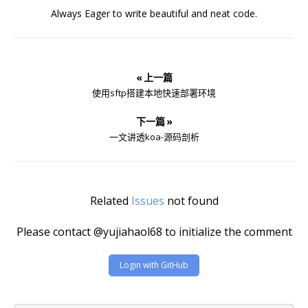
Always Eager to write beautiful and neat code.
« 上一篇
使用sftp搭建本地快速部署环境
下一篇 »
一文讲透koa-源码剖析
Related
Issues
not found
Please contact @yujiahaol68 to initialize the comment
Login with GitHub