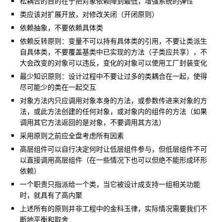
松耦合的目的在于把对象依赖降到最低，增强系统的弹性
类应该对扩展开放，对修改关闭（开闭原则）
依赖抽象，不要依赖具体类
依赖反转原则：变量不可以持有具体类的引用，不要让类派生
自具体类，不要覆盖基类中已实现的方法（子类应共享），不
大会改变的对象可以违反，变化的对象可以使用工厂封装变化
最少知识原则：设计过程中不要让过多的类耦合在一起，使得
尽可能少的类在一起交互
对象方法内只应调用对象本身的方法，或参数传进来对象的方
法，或此方法创建的任何对象，或对象内的组件的方法（如果
调用其它方法返回的是对象，不要调用其方法）
采用原则之前应全盘考虑所有因素
高层组件可以自行决定何时让低层组件参与，但低层组件不可
以直接调用高层组件（在一些情况下也可以但绝不能形成环形
依赖）
一个职责只指派给一个类，当它被设计成支持一组相关功能
时，就具有了高内聚
上述所有的原则并非工程中的金科玉律，实际情况需要我们不
断地平衡和取舍