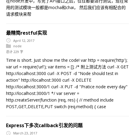
在node开发中，写完了API接口之后，往往都要进行测试，现在常
用的测试模块一般都是mocha和chai， 然后我们应该有相配合的
请求模块来帮
最精简restful实现
April 12, 2017
node
总计 229 字
Time is short. Just show me the code! var http = require('http');
var url = require('url'); var items = []; /* 附上测试方法 curl -X GET
http://localhost:3000 curl -X POST -d "Node should test in
action" http://localhost:3000 curl -X DELETE
http://localhost:3000/1 curl -X PUT -d "Pratice node every day"
http://localhost:3000/1 */ var server =
http.createServer(function (req, res) { // method include
POST,GET,DELETE,PUT switch (req.method) { case
Express下多次callback引发的问题
March 23, 2017