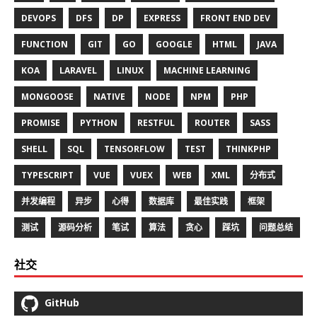
DEVOPS
DFS
DP
EXPRESS
FRONT END DEV
FUNCTION
GIT
GO
GOOGLE
HTML
JAVA
KOA
LARAVEL
LINUX
MACHINE LEARNING
MONGOOSE
NATIVE
NODE
NPM
PHP
PROMISE
PYTHON
RESTFUL
ROUTER
SASS
SHELL
SQL
TENSORFLOW
TEST
THINKPHP
TYPESCRIPT
VUE
VUEX
WEB
XML
分布式
并发编程
异步
心得
数据库
最佳实践
框架
测试
源码分析
笔试
算法
贪心
踩坑
问题总结
社交
GitHub