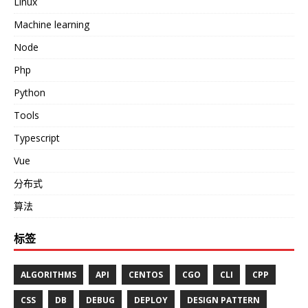
Linux
Machine learning
Node
Php
Python
Tools
Typescript
Vue
分布式
算法
标签
ALGORITHMS
API
CENTOS
CGO
CLI
CPP
CSS
DB
DEBUG
DEPLOY
DESIGN PATTERN