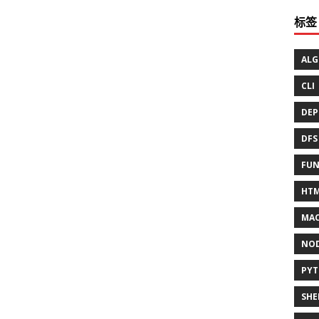
标签
ALG
CLI
DEP
DFS
FUN
HT
MAC
NO
PY
SHE