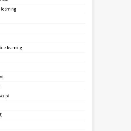
learning
ne learning
e
on
s
cript
式