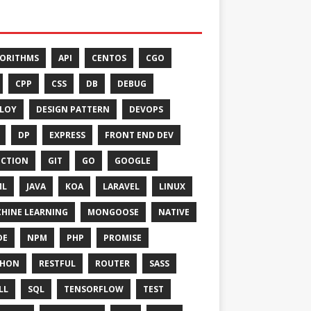
ORITHMS
API
CENTOS
CGO
CPP
CSS
DB
DEBUG
LOY
DESIGN PATTERN
DEVOPS
DP
EXPRESS
FRONT END DEV
CTION
GIT
GO
GOOGLE
ML
JAVA
KOA
LARAVEL
LINUX
HINE LEARNING
MONGOOSE
NATIVE
DE
NPM
PHP
PROMISE
THON
RESTFUL
ROUTER
SASS
LL
SQL
TENSORFLOW
TEST