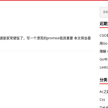
近期
CG
e可谓是家常便饭了，写一个漂亮的promise极其重要 本文将会基
用Go
理解 
Go
Leetc
分类
Ac之
Css
Data