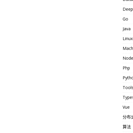
Deep 
Go
Java
Linux
Machi
Nod
Php
Pyth
Tool
Types
Vue
分布
算法