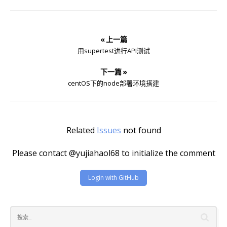
« 上一篇
用supertest进行API测试
下一篇 »
centOS下的node部署环境搭建
Related
Issues
not found
Please contact @yujiahaol68 to initialize the comment
Login with GitHub