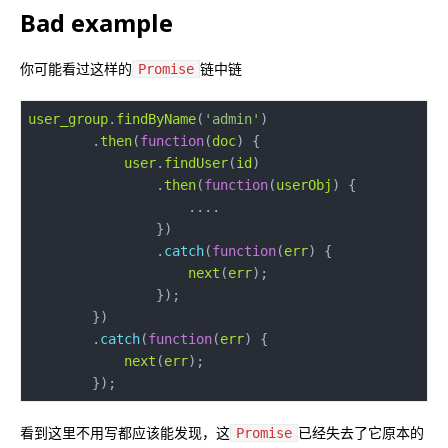
Bad example
你可能看过这样的
链中链
Promise
user_group
.
findByName
(
'admin'
        .
then
(
function
(
doc
) 
user
.
findUser
(
id
                .
then
(
function
(
userObj
) 
                .
catch
(
function
(
err
) 
next
(
err
        .
catch
(
function
(
err
) 
next
(
err
看到这里不用写都应该能发现，这
已经失去了它原本的
Promise