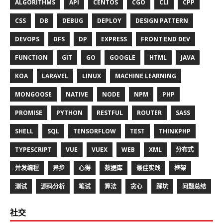
ALGORITHMS
API
CENTOS
CGO
CLI
CPP
CSS
DB
DEBUG
DEPLOY
DESIGN PATTERN
DEVOPS
DFS
DP
EXPRESS
FRONT END DEV
FUNCTION
GIT
GO
GOOGLE
HTML
JAVA
KOA
LARAVEL
LINUX
MACHINE LEARNING
MONGOOSE
NATIVE
NODE
NPM
PHP
PROMISE
PYTHON
RESTFUL
ROUTER
SASS
SHELL
SQL
TENSORFLOW
TEST
THINKPHP
TYPESCRIPT
VUE
VUEX
WEB
XML
分布式
并发编程
异步
心得
数据库
最佳实践
框架
测试
源码分析
笔试
算法
贪心
踩坑
问题总结
社交