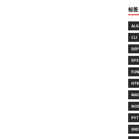
标签
ALG
CLI
DEP
DFS
FUN
HT
MAC
NO
PY
SHE