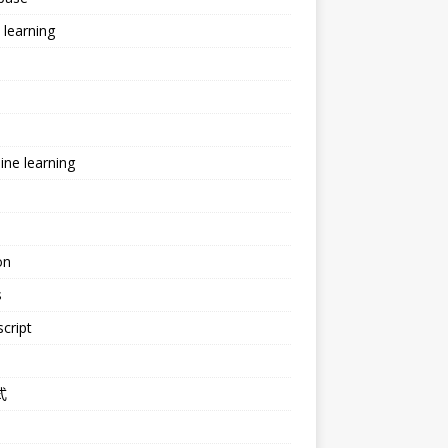
learning
ne learning
e
on
s
cript
式