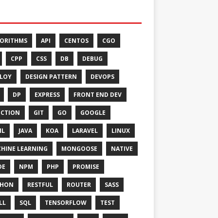
ORITHMS
API
CENTOS
CGO
CPP
CSS
DB
DEBUG
LOY
DESIGN PATTERN
DEVOPS
DP
EXPRESS
FRONT END DEV
CTION
GIT
GO
GOOGLE
ML
JAVA
KOA
LARAVEL
LINUX
HINE LEARNING
MONGOOSE
NATIVE
DE
NPM
PHP
PROMISE
THON
RESTFUL
ROUTER
SASS
LL
SQL
TENSORFLOW
TEST