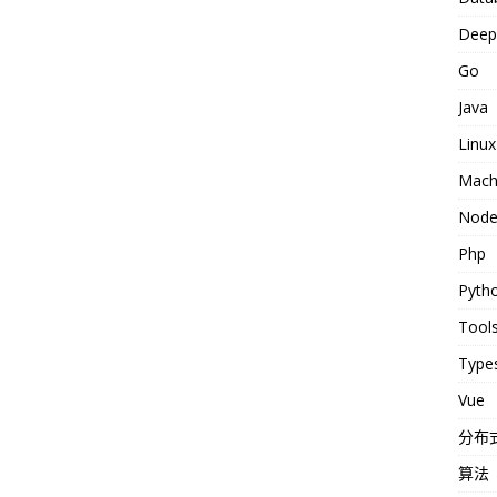
Deep 
Go
Java
Linux
Machi
Nod
Php
Pyth
Tool
Types
Vue
分布
算法