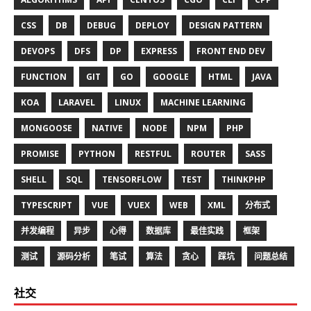
CSS
DB
DEBUG
DEPLOY
DESIGN PATTERN
DEVOPS
DFS
DP
EXPRESS
FRONT END DEV
FUNCTION
GIT
GO
GOOGLE
HTML
JAVA
KOA
LARAVEL
LINUX
MACHINE LEARNING
MONGOOSE
NATIVE
NODE
NPM
PHP
PROMISE
PYTHON
RESTFUL
ROUTER
SASS
SHELL
SQL
TENSORFLOW
TEST
THINKPHP
TYPESCRIPT
VUE
VUEX
WEB
XML
分布式
并发编程
异步
心得
数据库
最佳实践
框架
测试
源码分析
笔试
算法
贪心
踩坑
问题总结
社交