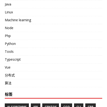
Java
Linux
Machine learning
Node
Php
Python
Tools
Typescript
Vue
分布式
算法
标签
ALGORITHMS
API
CENTOS
CGO
CLI
CPP