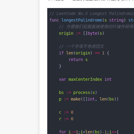
// LeetCode No.5 Longest Palindromi
func
longestPalindrome
(
s
string
)
st
// 方便我们后面直接使用切片操作获得
origin
:=
 []
byte
(
s
// 一个字母不考虑回文
if
len
(
origin
) 
==
1
return
s
var
maxCenterIndex
int
bs
:=
process
(
s
p
:=
make
([]
int
, 
len
(
bs
c
:=
0
r
:=
0
for
i
:=
1
;
i
<
len
(
bs
)
-
1
;
i
++