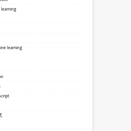
learning
ne learning
e
on
s
cript
式