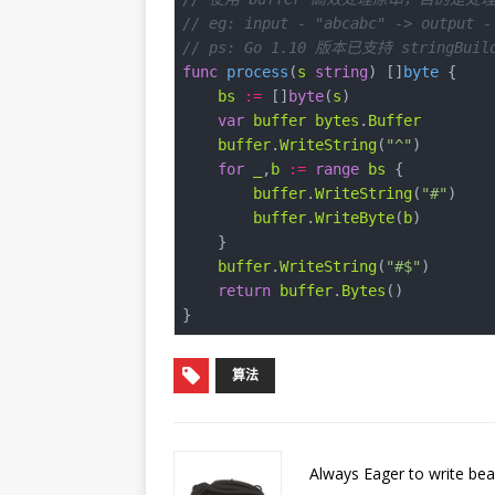
// eg: input - "abcabc" -> output -
// ps: Go 1.10 版本已支持 stringBuil
func
process
(
s
string
)
 []
byte
bs
:=
 []
byte
(
s
var
buffer
bytes
.
Buffer
buffer
.
WriteString
(
"^"
for
_
,
b
:=
range
bs
buffer
.
WriteString
(
"#"
buffer
.
WriteByte
(
b
buffer
.
WriteString
(
"#$"
return
buffer
.
Bytes
算法
Always Eager to write bea