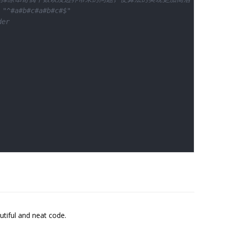
 "^#a#b#c#a#b#c#$"
der
utiful and neat code.