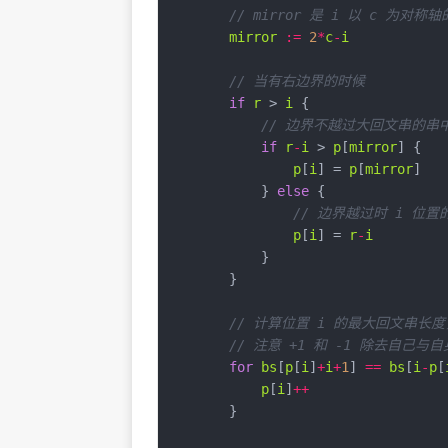
// mirror 是 i 以 c 为对
mirror
:=
2
*
c
-
i
// 当有右边界的时候
if
r
 > 
i
// 边界不越过大回文串的
if
r
-
i
 > 
p
[
mirror
p
[
i
] = 
p
[
mirror
            } 
else
// 边界越过时 i 位
p
[
i
] = 
r
-
i
// 计算位置 i 的最大回文串长
// 注意 +1 和 -1 除去自己
for
bs
[
p
[
i
]
+
i
+
1
] 
==
bs
[
i
-
p
[
p
[
i
]
++