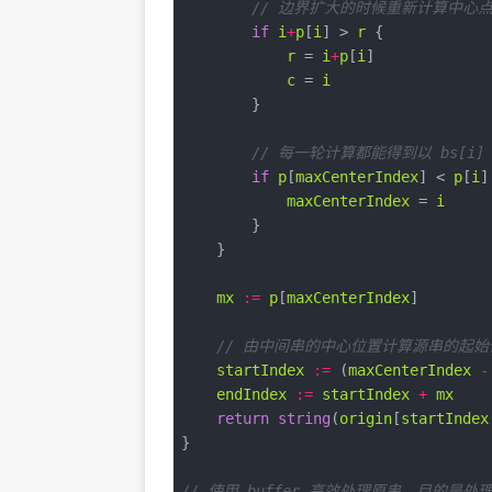
// 边界扩大的时候重新计算中心
if
i
+
p
[
i
] > 
r
r
 = 
i
+
p
[
i
c
 = 
i
// 每一轮计算都能得到以 bs[
if
p
[
maxCenterIndex
] < 
p
[
i
maxCenterIndex
 = 
i
mx
:=
p
[
maxCenterIndex
// 由中间串的中心位置计算源串的起始
startIndex
:=
 (
maxCenterIndex
-
endIndex
:=
startIndex
+
mx
return
string
(
origin
[
startIndex
// 使用 buffer 高效处理原串，目的