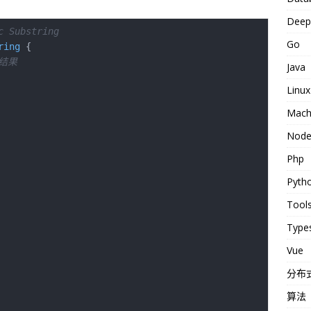
Deep 
c Substring
Go
ring
结果
Java
Linux
Machi
Nod
Php
Pyth
Tool
Types
Vue
分布
算法