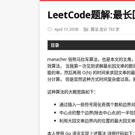
LeetCode题解:最
April 17, 2018
算法
总计 733 字
目录
manacher 俗称马拉车算法，也是本文的主
效算法， 当我第一次见到求解最长回文串的题目
能的串，然后再用 O(N) 的时间来求回文串的
分计算， 但是显然这种方式时间复杂度过高，部分
这种算法的大概思路如下：
通过插入一些符号简化奇偶个数和边界
中心点的整个边界(除去中心点)的一半
利用大回文串边界内的位置的最大回文
本人使用 Go 语言实现上述算法 详细代码如下