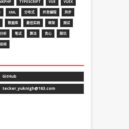
NKPHP
TYPESCRIPT
VUE
VUEX
B
XML
分布式
并发编程
异步
数据库
最佳实践
框架
测试
分析
笔试
算法
贪心
踩坑
总结
GitHub
tecker_yuknigh@163.com