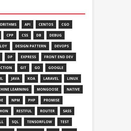
ORITHMS
API
CENTOS
CGO
CPP
CSS
DB
DEBUG
LOY
DESIGN PATTERN
DEVOPS
DP
EXPRESS
FRONT END DEV
CTION
GIT
GO
GOOGLE
ML
JAVA
KOA
LARAVEL
LINUX
HINE LEARNING
MONGOOSE
NATIVE
DE
NPM
PHP
PROMISE
THON
RESTFUL
ROUTER
SASS
LL
SQL
TENSORFLOW
TEST