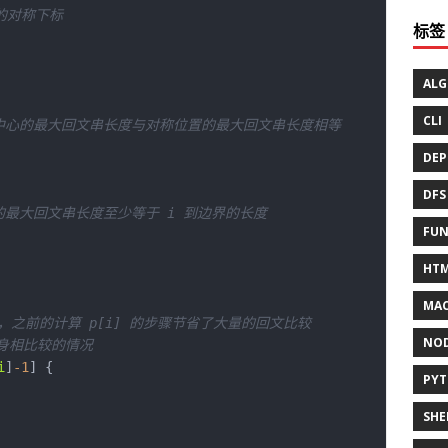
称轴的对称下标
标签
ALG
CLI
串中心的最大回文串长度与对称位置的最大回文串长度相等
DEP
DFS
置的最大回文串长度至少等于 i 到边界的长度
FUN
HT
MAC
度，之前的计算 p[i] 的步骤节省了大量的回文比较
NO
与自身相比较的情况
i
]
-
1
PY
SHE