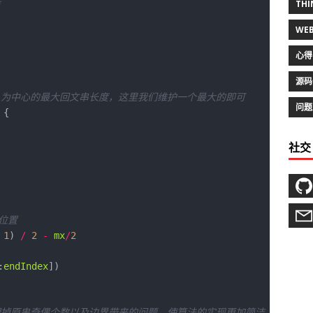
THI
点
WE
心得
源码
i] 为中心的最大回文串长度，这里我们维护一个最大的即可
问题
社交
位置
1
) 
/
2
-
mx
/
2
:
endIndex
是处理掉原串奇偶个数以及边界带来的问题，使算法的实现更加简洁