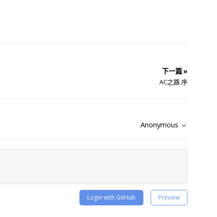
下一篇 »
AC之路 序
Anonymous
Login with GitHub
Preview