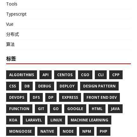
Tools
Typescript
Vue
分布式
算法
标签
ALGORITHMS
API
CENTOS
CGO
CLI
CPP
CSS
DB
DEBUG
DEPLOY
DESIGN PATTERN
DEVOPS
DFS
DP
EXPRESS
FRONT END DEV
FUNCTION
GIT
GO
GOOGLE
HTML
JAVA
KOA
LARAVEL
LINUX
MACHINE LEARNING
MONGOOSE
NATIVE
NODE
NPM
PHP