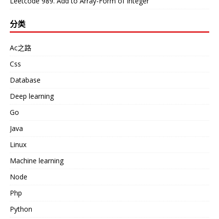
Leetcode 989. Add to Array-Form of Integer
分类
Ac之路
Css
Database
Deep learning
Go
Java
Linux
Machine learning
Node
Php
Python