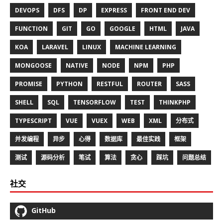
DEVOPS
DFS
DP
EXPRESS
FRONT END DEV
FUNCTION
GIT
GO
GOOGLE
HTML
JAVA
KOA
LARAVEL
LINUX
MACHINE LEARNING
MONGOOSE
NATIVE
NODE
NPM
PHP
PROMISE
PYTHON
RESTFUL
ROUTER
SASS
SHELL
SQL
TENSORFLOW
TEST
THINKPHP
TYPESCRIPT
VUE
VUEX
WEB
XML
分布式
并发编程
异步
心得
数据库
最佳实践
框架
测试
源码分析
笔试
算法
贪心
踩坑
问题总结
社交
GitHub