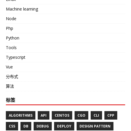
Machine learning
Node
Php
Python
Tools
Typescript
Vue
分布式
算法
标签
ALGORITHMS
API
CENTOS
CGO
CLI
CPP
CSS
DB
DEBUG
DEPLOY
DESIGN PATTERN