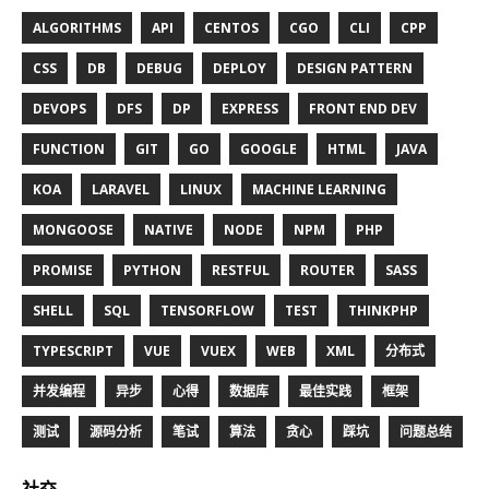
ALGORITHMS
API
CENTOS
CGO
CLI
CPP
CSS
DB
DEBUG
DEPLOY
DESIGN PATTERN
DEVOPS
DFS
DP
EXPRESS
FRONT END DEV
FUNCTION
GIT
GO
GOOGLE
HTML
JAVA
KOA
LARAVEL
LINUX
MACHINE LEARNING
MONGOOSE
NATIVE
NODE
NPM
PHP
PROMISE
PYTHON
RESTFUL
ROUTER
SASS
SHELL
SQL
TENSORFLOW
TEST
THINKPHP
TYPESCRIPT
VUE
VUEX
WEB
XML
分布式
并发编程
异步
心得
数据库
最佳实践
框架
测试
源码分析
笔试
算法
贪心
踩坑
问题总结