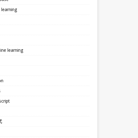
learning
ne learning
e
on
s
cript
式