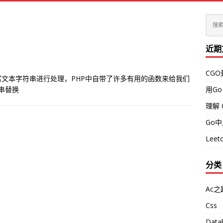
近期
CG
l富文本字符串进行处理，PHP中自带了许多有用的函数来给我们
符串替换
用Go
理解 
Go
Leetc
分类
Ac之
Css
Data