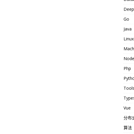
Deep 
Go
Java
Linux
Machi
Nod
Php
Pyth
Tool
Types
Vue
分布
算法