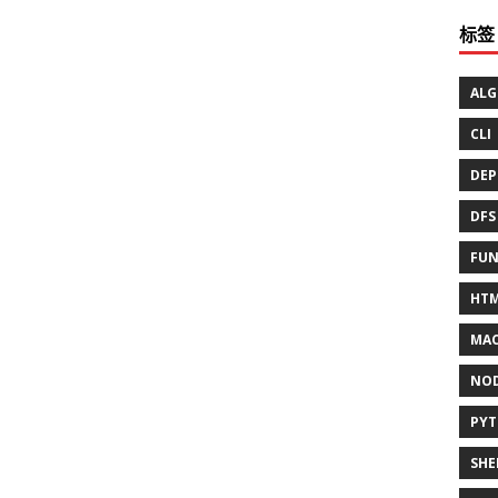
标签
ALG
CLI
DEP
DFS
FUN
HT
MAC
NO
PY
SHE