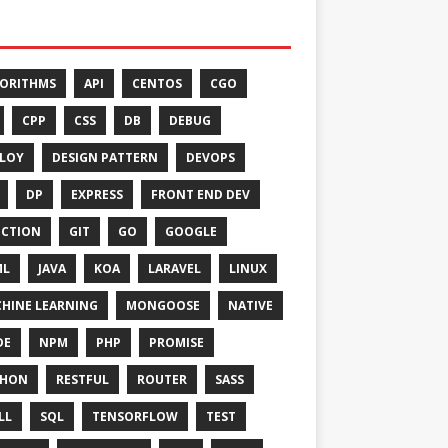
ORITHMS
API
CENTOS
CGO
CPP
CSS
DB
DEBUG
LOY
DESIGN PATTERN
DEVOPS
DP
EXPRESS
FRONT END DEV
CTION
GIT
GO
GOOGLE
ML
JAVA
KOA
LARAVEL
LINUX
HINE LEARNING
MONGOOSE
NATIVE
DE
NPM
PHP
PROMISE
THON
RESTFUL
ROUTER
SASS
LL
SQL
TENSORFLOW
TEST