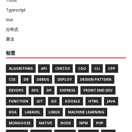
Tools
Typescript
Vue
分布式
算法
标签
ALGORITHMS
API
CENTOS
CGO
CLI
CPP
CSS
DB
DEBUG
DEPLOY
DESIGN PATTERN
DEVOPS
DFS
DP
EXPRESS
FRONT END DEV
FUNCTION
GIT
GO
GOOGLE
HTML
JAVA
KOA
LARAVEL
LINUX
MACHINE LEARNING
MONGOOSE
NATIVE
NODE
NPM
PHP