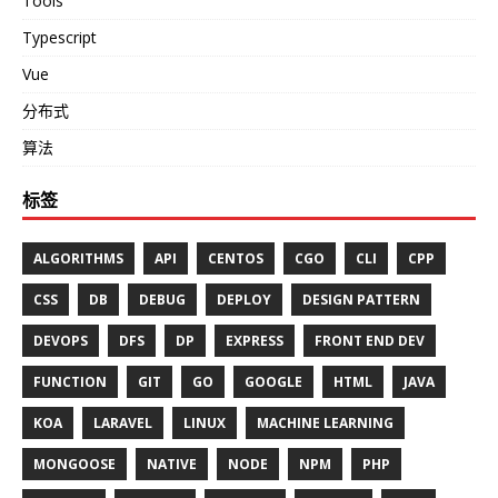
Tools
Typescript
Vue
分布式
算法
标签
ALGORITHMS
API
CENTOS
CGO
CLI
CPP
CSS
DB
DEBUG
DEPLOY
DESIGN PATTERN
DEVOPS
DFS
DP
EXPRESS
FRONT END DEV
FUNCTION
GIT
GO
GOOGLE
HTML
JAVA
KOA
LARAVEL
LINUX
MACHINE LEARNING
MONGOOSE
NATIVE
NODE
NPM
PHP