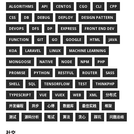
ALGORITHMS
API
CENTOS
CGO
CLI
CPP
CSS
DB
DEBUG
DEPLOY
DESIGN PATTERN
DEVOPS
DFS
DP
EXPRESS
FRONT END DEV
FUNCTION
GIT
GO
GOOGLE
HTML
JAVA
KOA
LARAVEL
LINUX
MACHINE LEARNING
MONGOOSE
NATIVE
NODE
NPM
PHP
PROMISE
PYTHON
RESTFUL
ROUTER
SASS
SHELL
SQL
TENSORFLOW
TEST
THINKPHP
TYPESCRIPT
VUE
VUEX
WEB
XML
分布式
并发编程
异步
心得
数据库
最佳实践
框架
测试
源码分析
笔试
算法
贪心
踩坑
问题总结
社交