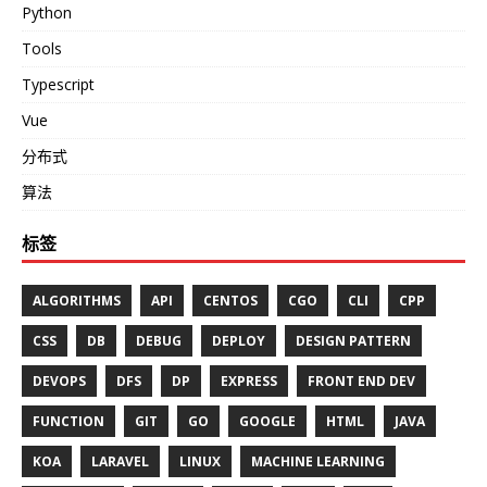
Python
Tools
Typescript
Vue
分布式
算法
标签
ALGORITHMS
API
CENTOS
CGO
CLI
CPP
CSS
DB
DEBUG
DEPLOY
DESIGN PATTERN
DEVOPS
DFS
DP
EXPRESS
FRONT END DEV
FUNCTION
GIT
GO
GOOGLE
HTML
JAVA
KOA
LARAVEL
LINUX
MACHINE LEARNING