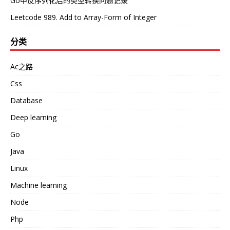
Go中反序列化后的类型转换问题记录
Leetcode 989. Add to Array-Form of Integer
分类
Ac之路
Css
Database
Deep learning
Go
Java
Linux
Machine learning
Node
Php