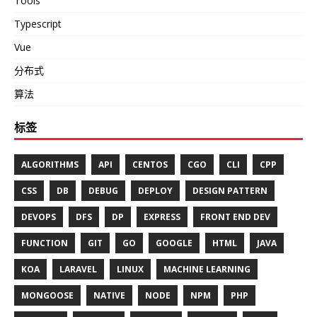
Tools
Typescript
Vue
分布式
算法
标签
ALGORITHMS
API
CENTOS
CGO
CLI
CPP
CSS
DB
DEBUG
DEPLOY
DESIGN PATTERN
DEVOPS
DFS
DP
EXPRESS
FRONT END DEV
FUNCTION
GIT
GO
GOOGLE
HTML
JAVA
KOA
LARAVEL
LINUX
MACHINE LEARNING
MONGOOSE
NATIVE
NODE
NPM
PHP