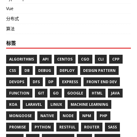
Vue
分布式
算法
标签
ALGORITHMS
API
CENTOS
CGO
CLI
CPP
CSS
DB
DEBUG
DEPLOY
DESIGN PATTERN
DEVOPS
DFS
DP
EXPRESS
FRONT END DEV
FUNCTION
GIT
GO
GOOGLE
HTML
JAVA
KOA
LARAVEL
LINUX
MACHINE LEARNING
MONGOOSE
NATIVE
NODE
NPM
PHP
PROMISE
PYTHON
RESTFUL
ROUTER
SASS